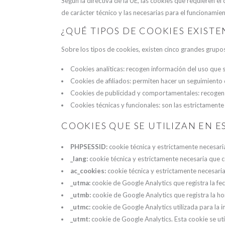
Según la directiva de la UE, las cookies que requieren e
de carácter técnico y las necesarias para el funcionamie
¿QUÉ TIPOS DE COOKIES EXISTE
Sobre los tipos de cookies, existen cinco grandes grupo
Cookies analíticas: recogen información del uso que 
Cookies de afiliados: permiten hacer un seguimiento de
Cookies de publicidad y comportamentales: recogen in
Cookies técnicas y funcionales: son las estrictamente
COOKIES QUE SE UTILIZAN EN E
PHPSESSID:
cookie técnica y estrictamente necesaria 
_lang:
cookie técnica y estrictamente necesaria que co
ac_cookies:
cookie técnica y estrictamente necesaria 
_utma:
cookie de Google Analytics que registra la fecha
_utmb:
cookie de Google Analytics que registra la hora
_utmc:
cookie de Google Analytics utilizada para la in
_utmt:
cookie de Google Analytics. Esta cookie se utili