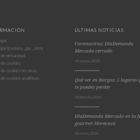
ORMACIÓN
ÚLTIMAS NOTICIAS
egal
.
Coronavirus: DlaDemanda
egal (cookies _ga/_ utm).
Mercado cerrado
a de privacidad
.
19 marzo, 2020
a de cookies
.
a de cookies técnicas.
a de cookies analíticas.
Qué ver en Burgos: 5 lugares 
te puedes perder
28 febrero, 2020
DlaDemanda Mercado en la f
gourmet Horecava
30 enero, 2020