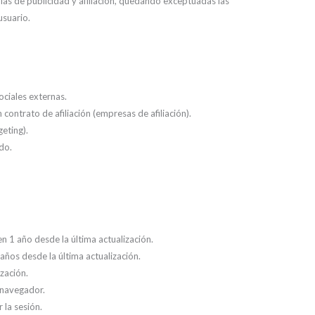
 las de publicidad y afiliación, quedando exceptuadas las
usuario.
ociales externas.
ontrato de afiliación (empresas de afiliación).
eting).
ado.
 1 año desde la última actualización.
ños desde la última actualización.
zación.
l navegador.
la sesión.