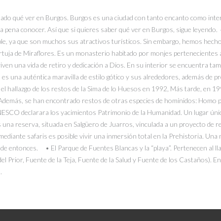
ado qué ver en Burgos. Burgos es una ciudad con tanto encanto como interés 
 pena conocer. Así que si quieres saber qué ver en Burgos, sigue leyendo. 4
e, ya que son muchos sus atractivos turísticos. Sin embargo, hemos hecho 
tuja de Miraflores. Es un monasterio habitado por monjes pertenecientes a
viven una vida de retiro y dedicación a Dios. En su interior se encuentra tam
cio es una auténtica maravilla de estilo gótico y sus alrededores, además de p
 el hallazgo de los restos de la Sima de lo Huesos en 1992, Más tarde, en 
. Además, se han encontrado restos de otras especies de homínidos: Hom
 UNESCO declarara los yacimientos Patrimonio de la Humanidad. Un lugar ún
Es una reserva, situada en Salgüero de Juarros, vinculada a un proyecto de 
ediante safaris es posible vivir una inmersión total en la Prehistoria. Una
ra de entonces. • El Parque de Fuentes Blancas y la “playa”. Pertenecen al
l Prior, Fuente de la Teja, Fuente de la Salud y Fuente de los Castaños). 
.