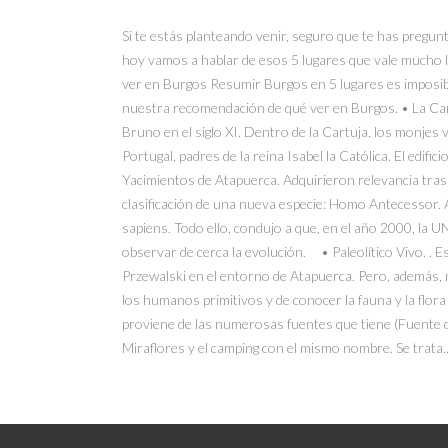
Si te estás planteando venir, seguro que te has pregunt
hoy vamos a hablar de esos 5 lugares que vale mucho la
ver en Burgos Resumir Burgos en 5 lugares es imposibl
nuestra recomendación de qué ver en Burgos. • La Car
Bruno en el siglo XI. Dentro de la Cartuja, los monjes 
Portugal, padres de la reina Isabel la Católica. El edifi
Yacimientos de Atapuerca. Adquirieron relevancia tras
clasificación de una nueva especie: Homo Antecessor
sapiens. Todo ello, condujo a que, en el año 2000, la
observar de cerca la evolución. • Paleolítico Vivo. . 
Przewalski en el entorno de Atapuerca. Pero, además, m
los humanos primitivos y de conocer la fauna y la flo
proviene de las numerosas fuentes que tiene (Fuente de
Miraflores y el camping con el mismo nombre. Se trata..