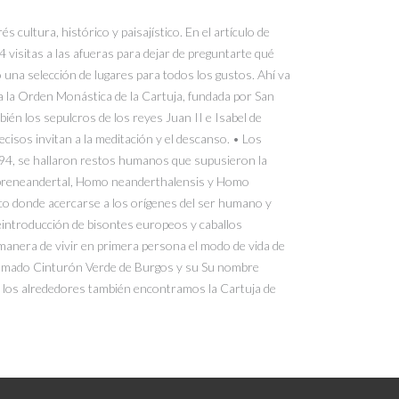
cultura, histórico y paisajístico. En el artículo de
 visitas a las afueras para dejar de preguntarte qué
una selección de lugares para todos los gustos. Ahí va
 la Orden Monástica de la Cartuja, fundada por San
bién los sepulcros de los reyes Juan II e Isabel de
recisos invitan a la meditación y el descanso. • Los
1994, se hallaron restos humanos que supusieron la
o preneandertal, Homo neanderthalensis y Homo
ico donde acercarse a los orígenes del ser humano y
reintroducción de bisontes europeos y caballos
 manera de vivir en primera persona el modo de vida de
 llamado Cinturón Verde de Burgos y su Su nombre
En los alrededores también encontramos la Cartuja de