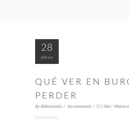
28
febrero
QUÉ VER EN BUR
PERDER
By
dldmercado
No comments
1 like
Planes 