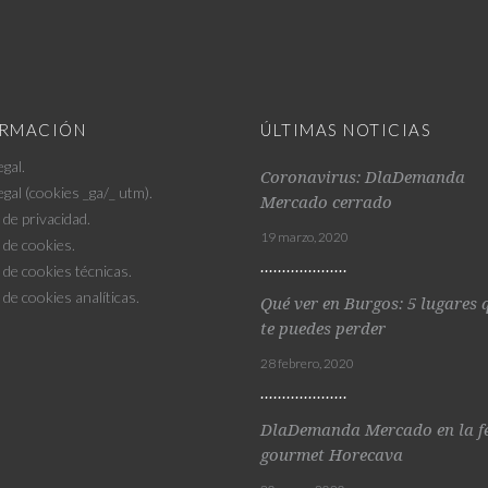
ORMACIÓN
ÚLTIMAS NOTICIAS
egal
.
Coronavirus: DlaDemanda
egal (cookies _ga/_ utm).
Mercado cerrado
a de privacidad
.
19 marzo, 2020
a de cookies
.
a de cookies técnicas.
a de cookies analíticas.
Qué ver en Burgos: 5 lugares 
te puedes perder
28 febrero, 2020
DlaDemanda Mercado en la f
gourmet Horecava